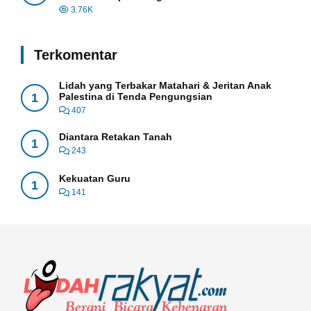
3.76K
Terkomentar
Lidah yang Terbakar Matahari & Jeritan Anak
1
Palestina di Tenda Pengungsian
407
Diantara Retakan Tanah
1
243
Kekuatan Guru
1
141