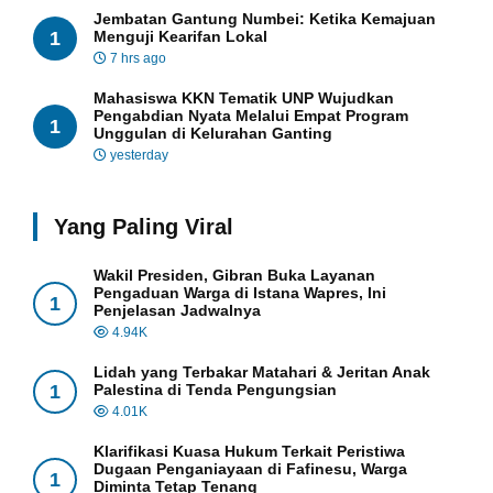
Jembatan Gantung Numbei: Ketika Kemajuan
1
Menguji Kearifan Lokal
7 hrs ago
Mahasiswa KKN Tematik UNP Wujudkan
Pengabdian Nyata Melalui Empat Program
1
Unggulan di Kelurahan Ganting
yesterday
Yang Paling Viral
Wakil Presiden, Gibran Buka Layanan
Pengaduan Warga di Istana Wapres, Ini
1
Penjelasan Jadwalnya
4.94K
Lidah yang Terbakar Matahari & Jeritan Anak
1
Palestina di Tenda Pengungsian
4.01K
Klarifikasi Kuasa Hukum Terkait Peristiwa
Dugaan Penganiayaan di Fafinesu, Warga
1
Diminta Tetap Tenang