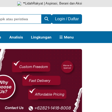
LidahRakyat | Aspirasi, Berani dan Aksi
Login / Daftar
e
Analisis
Lingkungan
Menu