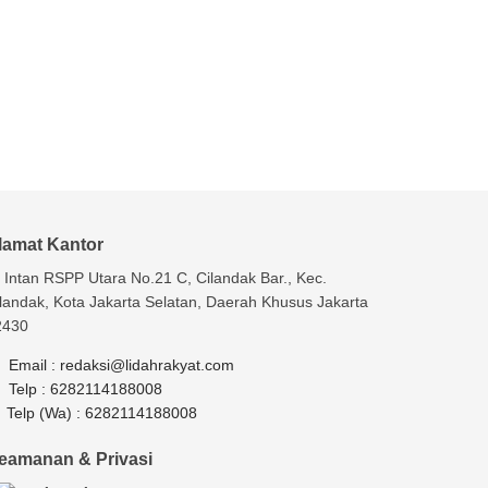
lamat Kantor
. Intan RSPP Utara No.21 C, Cilandak Bar., Kec.
landak, Kota Jakarta Selatan, Daerah Khusus Jakarta
2430
Email :
redaksi@lidahrakyat.com
Telp :
6282114188008
Telp (Wa) :
6282114188008
eamanan & Privasi