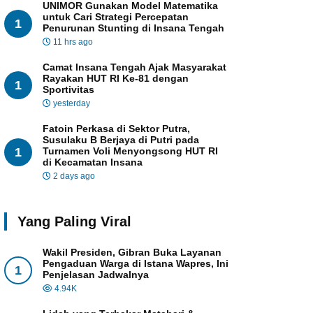
UNIMOR Gunakan Model Matematika
untuk Cari Strategi Percepatan
1
Penurunan Stunting di Insana Tengah
11 hrs ago
Camat Insana Tengah Ajak Masyarakat
Rayakan HUT RI Ke-81 dengan
1
Sportivitas
yesterday
Fatoin Perkasa di Sektor Putra,
Susulaku B Berjaya di Putri pada
1
Turnamen Voli Menyongsong HUT RI
di Kecamatan Insana
2 days ago
Yang Paling Viral
Wakil Presiden, Gibran Buka Layanan
Pengaduan Warga di Istana Wapres, Ini
1
Penjelasan Jadwalnya
4.94K