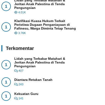
Lidah yang Terbakar Matahari &
Jeritan Anak Palestina di Tenda
1
Pengungsian
4.01K
Klarifikasi Kuasa Hukum Terkait
Peristiwa Dugaan Penganiayaan di
1
Fafinesu, Warga Diminta Tetap Tenang
3.76K
Terkomentar
Lidah yang Terbakar Matahari &
Jeritan Anak Palestina di Tenda
1
Pengungsian
407
Diantara Retakan Tanah
1
243
Kekuatan Guru
1
141