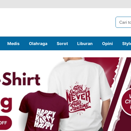
Medis
Olahraga
Sorot
Liburan
Opini
Styl