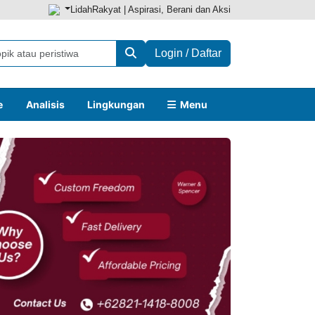
LidahRakyat | Aspirasi, Berani dan Aksi
Login / Daftar
e
Analisis
Lingkungan
Menu