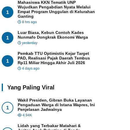
Mahasiswa KKN Tematik UNP
Wujudkan Pengabdian Nyata Melalui
1
Empat Program Unggulan di Kelurahan
Ganting
8 hrs ago
Luar Biasa, Kebun Contoh Kades
1
Nunmafo Dongkrak Ekonomi Warga
yesterday
Pemkab TTU Optimistis Kejar Target
PAD, Realisasi Pajak Daerah Tembus
1
Rp11 Miliar Hingga Akhir Juli 2026
4 days ago
Yang Paling Viral
Wakil Presiden, Gibran Buka Layanan
Pengaduan Warga di Istana Wapres, Ini
1
Penjelasan Jadwalnya
4.94K
Lidah yang Terbakar Matahari &