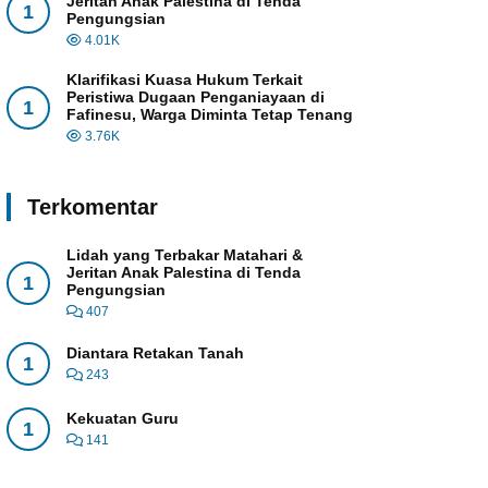
Jeritan Anak Palestina di Tenda
1
Pengungsian
4.01K
Klarifikasi Kuasa Hukum Terkait
Peristiwa Dugaan Penganiayaan di
1
Fafinesu, Warga Diminta Tetap Tenang
3.76K
Terkomentar
Lidah yang Terbakar Matahari &
Jeritan Anak Palestina di Tenda
1
Pengungsian
407
Diantara Retakan Tanah
1
243
Kekuatan Guru
1
141