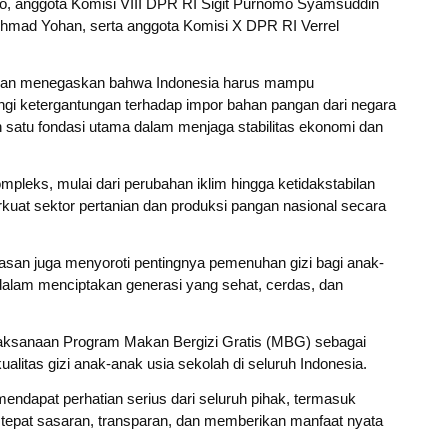
o, anggota Komisi VIII DPR RI Sigit Purnomo Syamsuddin
Ahmad Yohan, serta anggota Komisi X DPR RI Verrel
asan menegaskan bahwa Indonesia harus mampu
 ketergantungan terhadap impor bahan pangan dari negara
h satu fondasi utama dalam menjaga stabilitas ekonomi dan
mpleks, mulai dari perubahan iklim hingga ketidakstabilan
uat sektor pertanian dan produksi pangan nasional secara
san juga menyoroti pentingnya pemenuhan gizi bagi anak-
 dalam menciptakan generasi yang sehat, cerdas, dan
elaksanaan Program Makan Bergizi Gratis (MBG) sebagai
alitas gizi anak-anak usia sekolah di seluruh Indonesia.
ndapat perhatian serius dari seluruh pihak, termasuk
 tepat sasaran, transparan, dan memberikan manfaat nyata