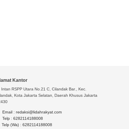
lamat Kantor
. Intan RSPP Utara No.21 C, Cilandak Bar., Kec.
landak, Kota Jakarta Selatan, Daerah Khusus Jakarta
2430
Email :
redaksi@lidahrakyat.com
Telp :
6282114188008
Telp (Wa) :
6282114188008