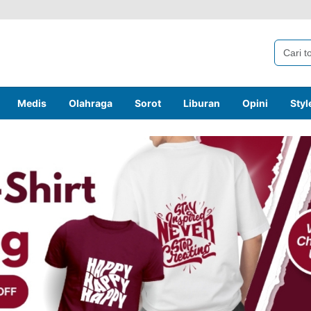
Medis
Olahraga
Sorot
Liburan
Opini
Styl