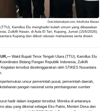
Dok.lidahrakyat.com, foto/Koka Masan
a (TTU), Kamillus Elu menghadiri kuliah umum yang dibawakan
a, Zulkifli Hasan, di Aula El Tari, Kupang, Jumat (15/5/2026).
santara Kupang dan diikuti ratusan mahasiswa serta dosen.
MUR,—
Wakil Bupati Timor Tengah Utara (TTU), Kamillus Elu
ordinator Bidang Pangan Republik Indonesia, Zulkifli
). Kegiatan tersebut diselenggarakan oleh STIKES Nusantara
n.
empertemukan unsur pemerintah pusat, pemerintah daerah,
ketahanan pangan nasional serta pembangunan sumber
turut hadir dalam kegiatan tersebut. Mereka di antaranya
o atau yang dikenal sebagai Eko Patrio, Menteri Desa dan