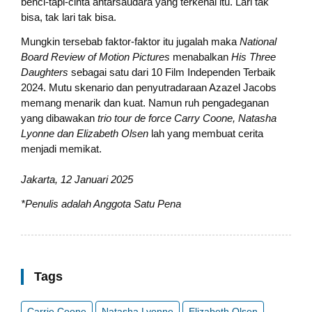
benci-tapi-cinta antarsaudara yang terkenal itu. Lari tak
bisa, tak lari tak bisa.
Mungkin tersebab faktor-faktor itu jugalah maka
National
Board Review of Motion Pictures
menabalkan
His Three
Daughters
sebagai satu dari 10 Film Independen Terbaik
2024. Mutu skenario dan penyutradaraan Azazel Jacobs
memang menarik dan kuat. Namun ruh pengadeganan
yang dibawakan
trio tour de force Carry Coone, Natasha
Lyonne dan Elizabeth Olsen
lah yang membuat cerita
menjadi memikat.
Jakarta, 12 Januari 2025
*Penulis adalah Anggota Satu Pena
Tags
Carrie Coone
Natasha Lyonne
Elizabeth Olsen