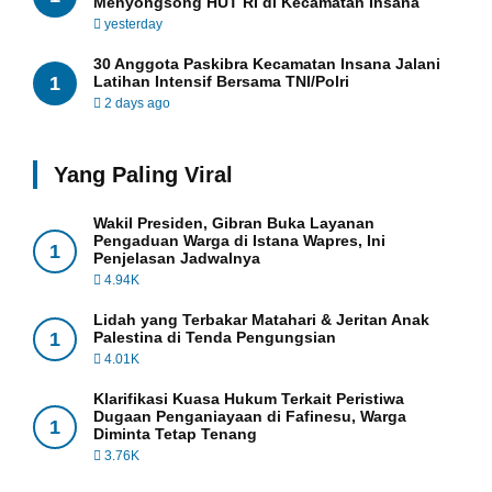
Menyongsong HUT RI di Kecamatan Insana
yesterday
30 Anggota Paskibra Kecamatan Insana Jalani
1
Latihan Intensif Bersama TNI/Polri
2 days ago
Yang Paling Viral
Wakil Presiden, Gibran Buka Layanan
Pengaduan Warga di Istana Wapres, Ini
1
Penjelasan Jadwalnya
4.94K
Lidah yang Terbakar Matahari & Jeritan Anak
1
Palestina di Tenda Pengungsian
4.01K
Klarifikasi Kuasa Hukum Terkait Peristiwa
Dugaan Penganiayaan di Fafinesu, Warga
1
Diminta Tetap Tenang
3.76K