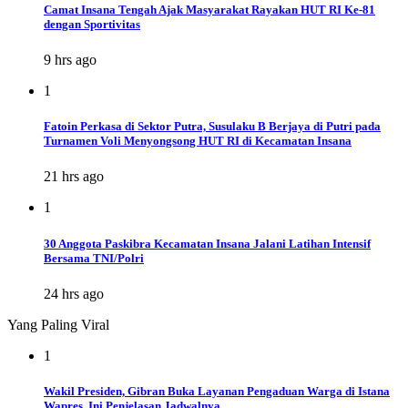
Camat Insana Tengah Ajak Masyarakat Rayakan HUT RI Ke-81
dengan Sportivitas
9 hrs ago
1
Fatoin Perkasa di Sektor Putra, Susulaku B Berjaya di Putri pada
Turnamen Voli Menyongsong HUT RI di Kecamatan Insana
21 hrs ago
1
30 Anggota Paskibra Kecamatan Insana Jalani Latihan Intensif
Bersama TNI/Polri
24 hrs ago
Yang Paling Viral
1
Wakil Presiden, Gibran Buka Layanan Pengaduan Warga di Istana
Wapres, Ini Penjelasan Jadwalnya