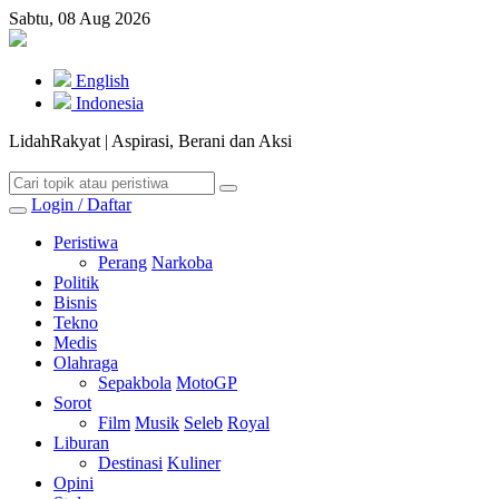
Sabtu, 08 Aug 2026
English
Indonesia
LidahRakyat | Aspirasi, Berani dan Aksi
Login / Daftar
Peristiwa
Perang
Narkoba
Politik
Bisnis
Tekno
Medis
Olahraga
Sepakbola
MotoGP
Sorot
Film
Musik
Seleb
Royal
Liburan
Destinasi
Kuliner
Opini