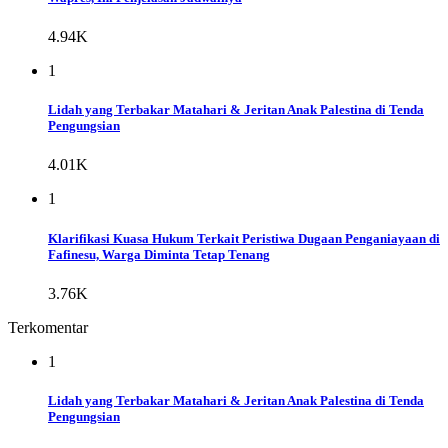
4.94K
1
Lidah yang Terbakar Matahari & Jeritan Anak Palestina di Tenda
Pengungsian
4.01K
1
Klarifikasi Kuasa Hukum Terkait Peristiwa Dugaan Penganiayaan di
Fafinesu, Warga Diminta Tetap Tenang
3.76K
Terkomentar
1
Lidah yang Terbakar Matahari & Jeritan Anak Palestina di Tenda
Pengungsian