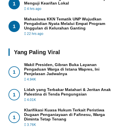
1
Menguji Kearifan Lokal
4 hrs ago
Mahasiswa KKN Tematik UNP Wujudkan
Pengabdian Nyata Melalui Empat Program
1
Unggulan di Kelurahan Ganting
22 hrs ago
Yang Paling Viral
Wakil Presiden, Gibran Buka Layanan
Pengaduan Warga di Istana Wapres, Ini
1
Penjelasan Jadwalnya
4.94K
Lidah yang Terbakar Matahari & Jeritan Anak
1
Palestina di Tenda Pengungsian
4.01K
Klarifikasi Kuasa Hukum Terkait Peristiwa
Dugaan Penganiayaan di Fafinesu, Warga
1
Diminta Tetap Tenang
3.76K