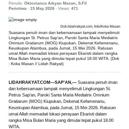
Penulis:
Oktovianus Arkyan Masan, S.Fil
Peristiwa
-
15 May 2026
-
Views:
471
Dok.lidahrakyat.com, foto/Koka Masan
Suasana penuh iman dan kebersamaan tampak menyelimuti
Lingkungan St. Petrus Sap’an, Paroki Santa Maria Mediatrix
Omnium Gratiarum (MOG) Kiupukan, Dekenat Kefamenanu,
Keuskupan Atambua, pada Jumat, 15 Mei 2026. Ratusan
umat Allah memadati lokasi perayaan Ekaristi dalam rangka
Misa Bulan Maria yang dimulai tepat pukul 18.00 WITA. (Dok
: Koka Masan // Lidah Rakyat)
LIDAHRAKYAT.COM—SAP'AN,—
Suasana penuh iman
dan kebersamaan tampak menyelimuti Lingkungan St.
Petrus Sap’an, Paroki Santa Maria Mediatrix Omnium
Gratiarum (MOG) Kiupukan, Dekenat Kefamenanu,
Keuskupan Atambua, pada Jumat, 15 Mei 2026. Ratusan
umat Allah memadati lokasi perayaan Ekaristi dalam
rangka Misa Bulan Maria yang dimulai tepat pukul 18.00
WITA.