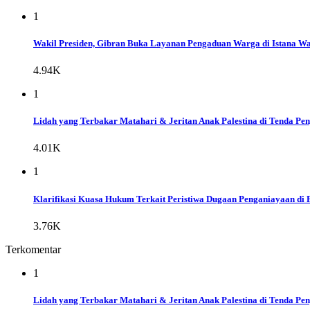
1
Wakil Presiden, Gibran Buka Layanan Pengaduan Warga di Istana Wap
4.94K
1
Lidah yang Terbakar Matahari & Jeritan Anak Palestina di Tenda Pe
4.01K
1
Klarifikasi Kuasa Hukum Terkait Peristiwa Dugaan Penganiayaan di 
3.76K
Terkomentar
1
Lidah yang Terbakar Matahari & Jeritan Anak Palestina di Tenda Pe