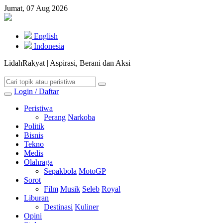
Jumat, 07 Aug 2026
English
Indonesia
LidahRakyat | Aspirasi, Berani dan Aksi
Login / Daftar
Peristiwa
Perang
Narkoba
Politik
Bisnis
Tekno
Medis
Olahraga
Sepakbola
MotoGP
Sorot
Film
Musik
Seleb
Royal
Liburan
Destinasi
Kuliner
Opini