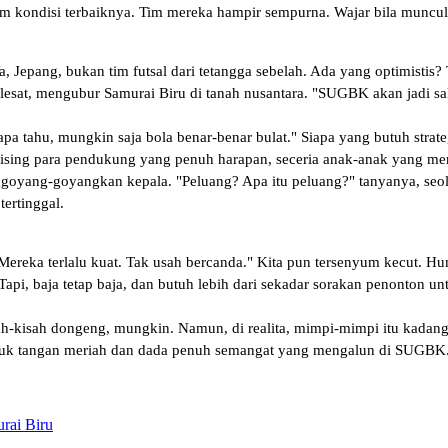
am kondisi terbaiknya. Tim mereka hampir sempurna. Wajar bila muncul
epang, bukan tim futsal dari tetangga sebelah. Ada yang optimistis? 
esat, mengubur Samurai Biru di tanah nusantara. "SUGBK akan jadi sa
apa tahu, mungkin saja bola benar-benar bulat." Siapa yang butuh stra
ising para pendukung yang penuh harapan, seceria anak-anak yang mene
goyang-goyangkan kepala. "Peluang? Apa itu peluang?" tanyanya, seolah
ertinggal.
ereka terlalu kuat. Tak usah bercanda." Kita pun tersenyum kecut. Hu
Tapi, baja tetap baja, dan butuh lebih dari sekadar sorakan penonton 
-kisah dongeng, mungkin. Namun, di realita, mimpi-mimpi itu kadang h
epuk tangan meriah dan dada penuh semangat yang mengalun di SUGBK. 
rai Biru