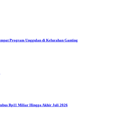
mpat Program Unggulan di Kelurahan Ganting
a
mbus Rp11 Miliar Hingga Akhir Juli 2026