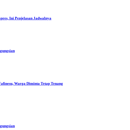
res, Ini Penjelasan Jadwalnya
ngungsian
Fafinesu, Warga Diminta Tetap Tenang
ngungsian