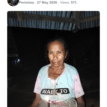
Peristiwa
-
27 May 2026
-
Views:
571