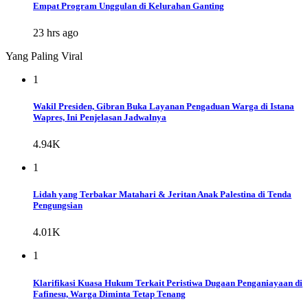
Empat Program Unggulan di Kelurahan Ganting
23 hrs ago
Yang Paling Viral
1
Wakil Presiden, Gibran Buka Layanan Pengaduan Warga di Istana
Wapres, Ini Penjelasan Jadwalnya
4.94K
1
Lidah yang Terbakar Matahari & Jeritan Anak Palestina di Tenda
Pengungsian
4.01K
1
Klarifikasi Kuasa Hukum Terkait Peristiwa Dugaan Penganiayaan di
Fafinesu, Warga Diminta Tetap Tenang