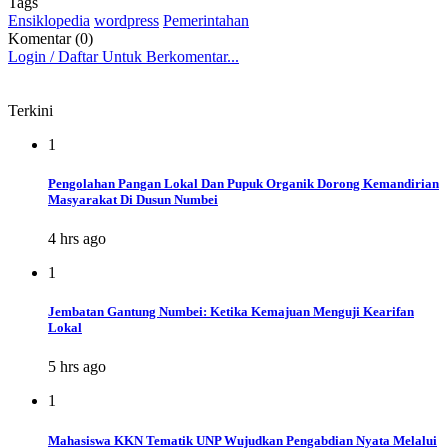
Tags
Ensiklopedia
wordpress
Pemerintahan
Komentar (0)
Login / Daftar Untuk Berkomentar...
Terkini
1
Pengolahan Pangan Lokal Dan Pupuk Organik Dorong Kemandirian
Masyarakat Di Dusun Numbei
4 hrs ago
1
Jembatan Gantung Numbei: Ketika Kemajuan Menguji Kearifan
Lokal
5 hrs ago
1
Mahasiswa KKN Tematik UNP Wujudkan Pengabdian Nyata Melalui