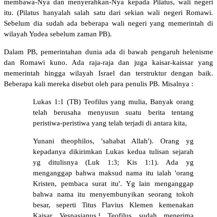
membawa-Nya dan menyerahkan-Nya kepada Pilatus, wali negeri
itu. (Pilatus hanyalah salah satu dari sekian wali negeri Romawi.
Sebelum dia sudah ada beberapa wali negeri yang memerintah di
wilayah Yudea sebelum zaman PB).
Dalam PB, pemerintahan dunia ada di bawah pengaruh helenisme
dan Romawi kuno. Ada raja-raja dan juga kaisar-kaissar yang
memerintah hingga wilayah Israel dan terstruktur dengan baik.
Beberapa kali mereka disebut oleh para penulis PB. Misalnya :
Lukas 1:1 (TB) Teofilus yang mulia, Banyak orang
telah berusaha menyusun suatu berita tentang
peristiwa-peristiwa yang telah terjadi di antara kita,
Yunani theophilos, 'sahabat Allah'). Orang yg
kepadanya dikirimkan Lukas kedua tulisan sejarah
yg ditulisnya (Luk 1:3; Kis 1:1). Ada yg
menganggap bahwa maksud nama itu ialah 'orang
Kristen, pembaca surat itu'. Yg lain menganggap
bahwa nama itu menyembunyikan seorang tokoh
besar, seperti Titus Flavius Klemen kemenakan
Kaisar Vespasianus.¹ Teofilus sudah menerima