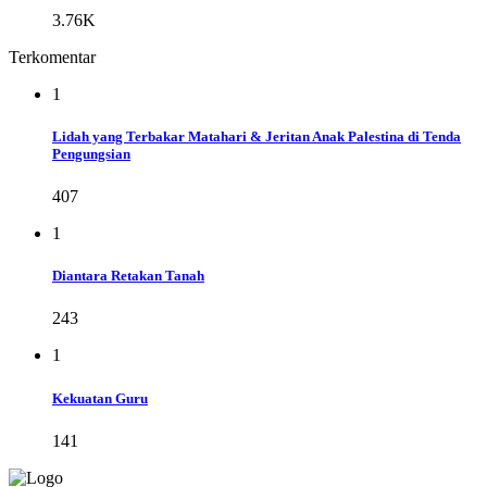
3.76K
Terkomentar
1
Lidah yang Terbakar Matahari & Jeritan Anak Palestina di Tenda
Pengungsian
407
1
Diantara Retakan Tanah
243
1
Kekuatan Guru
141