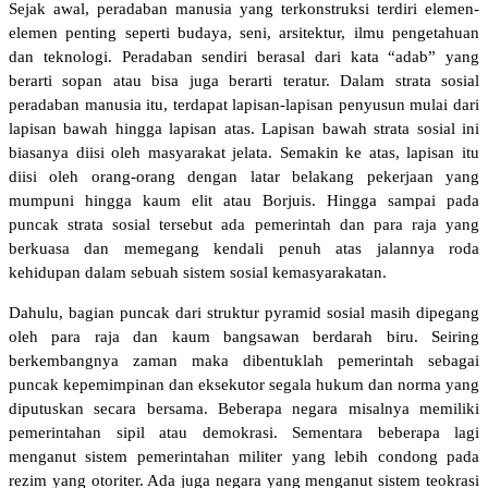
Sejak awal, peradaban manusia yang terkonstruksi terdiri elemen-
elemen penting seperti budaya, seni, arsitektur, ilmu pengetahuan
dan teknologi. Peradaban sendiri berasal dari kata “adab” yang
berarti sopan atau bisa juga berarti teratur. Dalam strata sosial
peradaban manusia itu, terdapat lapisan-lapisan penyusun mulai dari
lapisan bawah hingga lapisan atas. Lapisan bawah strata sosial ini
biasanya diisi oleh masyarakat jelata. Semakin ke atas, lapisan itu
diisi oleh orang-orang dengan latar belakang pekerjaan yang
mumpuni hingga kaum elit atau Borjuis. Hingga sampai pada
puncak strata sosial tersebut ada pemerintah dan para raja yang
berkuasa dan memegang kendali penuh atas jalannya roda
kehidupan dalam sebuah sistem sosial kemasyarakatan.
Dahulu, bagian puncak dari struktur pyramid sosial masih dipegang
oleh para raja dan kaum bangsawan berdarah biru. Seiring
berkembangnya zaman maka dibentuklah pemerintah sebagai
puncak kepemimpinan dan eksekutor segala hukum dan norma yang
diputuskan secara bersama. Beberapa negara misalnya memiliki
pemerintahan sipil atau demokrasi. Sementara beberapa lagi
menganut sistem pemerintahan militer yang lebih condong pada
rezim yang otoriter. Ada juga negara yang menganut sistem teokrasi