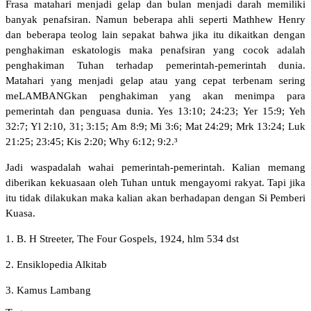
Frasa matahari menjadi gelap dan bulan menjadi darah memiliki
banyak penafsiran. Namun beberapa ahli seperti Mathhew Henry
dan beberapa teolog lain sepakat bahwa jika itu dikaitkan dengan
penghakiman eskatologis maka penafsiran yang cocok adalah
penghakiman Tuhan terhadap pemerintah-pemerintah dunia.
Matahari yang menjadi gelap atau yang cepat terbenam sering
meLAMBANGkan penghakiman yang akan menimpa para
pemerintah dan penguasa dunia. Yes 13:10; 24:23; Yer 15:9; Yeh
32:7; Yl 2:10, 31; 3:15; Am 8:9; Mi 3:6; Mat 24:29; Mrk 13:24; Luk
21:25; 23:45; Kis 2:20; Why 6:12; 9:2.³
Jadi waspadalah wahai pemerintah-pemerintah. Kalian memang
diberikan kekuasaan oleh Tuhan untuk mengayomi rakyat. Tapi jika
itu tidak dilakukan maka kalian akan berhadapan dengan Si Pemberi
Kuasa.
1. B. H Streeter, The Four Gospels, 1924, hlm 534 dst
2. Ensiklopedia Alkitab
3. Kamus Lambang