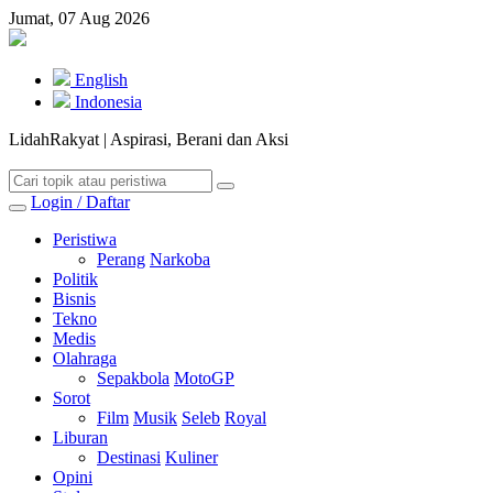
Jumat, 07 Aug 2026
English
Indonesia
LidahRakyat | Aspirasi, Berani dan Aksi
Login / Daftar
Peristiwa
Perang
Narkoba
Politik
Bisnis
Tekno
Medis
Olahraga
Sepakbola
MotoGP
Sorot
Film
Musik
Seleb
Royal
Liburan
Destinasi
Kuliner
Opini