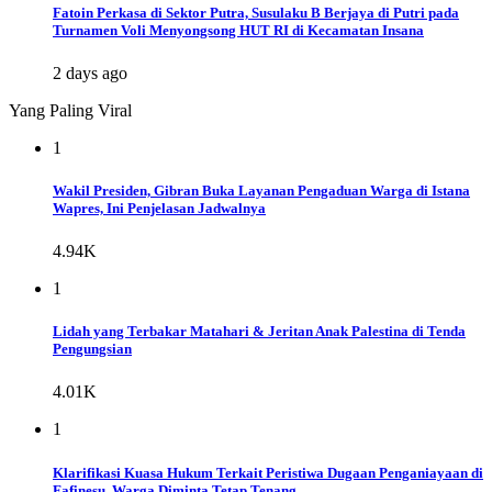
Fatoin Perkasa di Sektor Putra, Susulaku B Berjaya di Putri pada
Turnamen Voli Menyongsong HUT RI di Kecamatan Insana
2 days ago
Yang Paling Viral
1
Wakil Presiden, Gibran Buka Layanan Pengaduan Warga di Istana
Wapres, Ini Penjelasan Jadwalnya
4.94K
1
Lidah yang Terbakar Matahari & Jeritan Anak Palestina di Tenda
Pengungsian
4.01K
1
Klarifikasi Kuasa Hukum Terkait Peristiwa Dugaan Penganiayaan di
Fafinesu, Warga Diminta Tetap Tenang