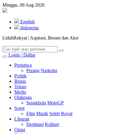
Minggu, 09 Aug 2026
English
Indonesia
LidahRakyat | Aspirasi, Berani dan Aksi
Login / Daftar
Peristiwa
Perang
Narkoba
Politik
Bisnis
Tekno
Medis
Olahraga
Sepakbola
MotoGP
Sorot
Film
Musik
Seleb
Royal
Liburan
Destinasi
Kuliner
Opini