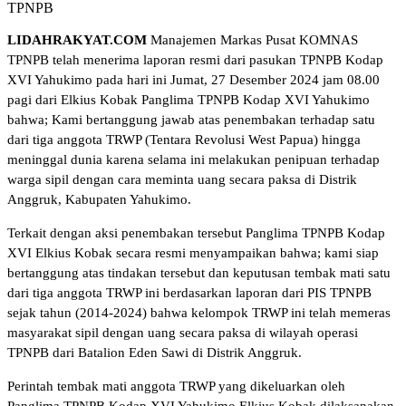
TPNPB
LIDAHRAKYAT.COM
Manajemen Markas Pusat KOMNAS
TPNPB telah menerima laporan resmi dari pasukan TPNPB Kodap
XVI Yahukimo pada hari ini Jumat, 27 Desember 2024 jam 08.00
pagi dari Elkius Kobak Panglima TPNPB Kodap XVI Yahukimo
bahwa; Kami bertanggung jawab atas penembakan terhadap satu
dari tiga anggota TRWP (Tentara Revolusi West Papua) hingga
meninggal dunia karena selama ini melakukan penipuan terhadap
warga sipil dengan cara meminta uang secara paksa di Distrik
Anggruk, Kabupaten Yahukimo.
Terkait dengan aksi penembakan tersebut Panglima TPNPB Kodap
XVI Elkius Kobak secara resmi menyampaikan bahwa; kami siap
bertanggung atas tindakan tersebut dan keputusan tembak mati satu
dari tiga anggota TRWP ini berdasarkan laporan dari PIS TPNPB
sejak tahun (2014-2024) bahwa kelompok TRWP ini telah memeras
masyarakat sipil dengan uang secara paksa di wilayah operasi
TPNPB dari Batalion Eden Sawi di Distrik Anggruk.
Perintah tembak mati anggota TRWP yang dikeluarkan oleh
Panglima TPNPB Kodap XVI Yahukimo Elkius Kobak dilaksanakan