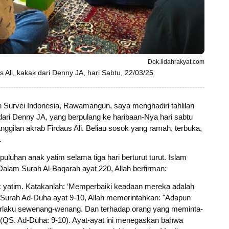
Dok.lidahrakyat.com
 Ali, kakak dari Denny JA, hari Sabtu, 22/03/25
ran Survei Indonesia, Rawamangun, saya menghadiri tahlilan
dari Denny JA, yang berpulang ke haribaan-Nya hari sabtu
nggilan akrab Firdaus Ali. Beliau sosok yang ramah, terbuka,
.
puluhan anak yatim selama tiga hari berturut turut. Islam
alam Surah Al-Baqarah ayat 220, Allah berfirman:
 yatim. Katakanlah: ‘Memperbaiki keadaan mereka adalah
lam Surah Ad-Duha ayat 9-10, Allah memerintahkan: "Adapun
erlaku sewenang-wenang. Dan terhadap orang yang meminta-
(QS. Ad-Duha: 9-10). Ayat-ayat ini menegaskan bahwa