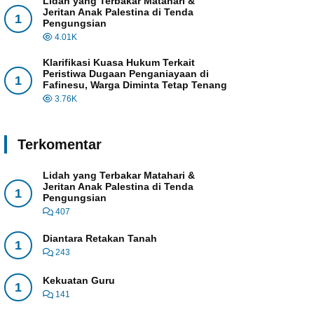
Lidah yang Terbakar Matahari &
Jeritan Anak Palestina di Tenda
1
Pengungsian
4.01K
Klarifikasi Kuasa Hukum Terkait
Peristiwa Dugaan Penganiayaan di
1
Fafinesu, Warga Diminta Tetap Tenang
3.76K
Terkomentar
Lidah yang Terbakar Matahari &
Jeritan Anak Palestina di Tenda
1
Pengungsian
407
Diantara Retakan Tanah
1
243
Kekuatan Guru
1
141