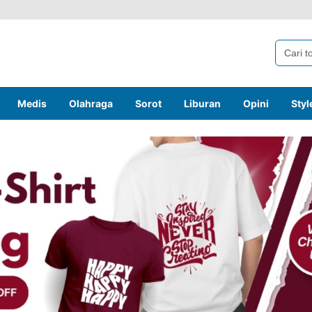
Medis
Olahraga
Sorot
Liburan
Opini
Styl