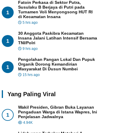
Fatoin Perkasa di Sektor Putra,
Susulaku B Berjaya di Putri pada
1
Turnamen Voli Menyongsong HUT RI
di Kecamatan Insana
5 hrs ago
30 Anggota Paskibra Kecamatan
Insana Jalani Latihan Intensif Bersama
1
TNI/Polri
9 hrs ago
Pengolahan Pangan Lokal Dan Pupuk
Organik Dorong Kemandirian
1
Masyarakat Di Dusun Numbei
15 hrs ago
Yang Paling Viral
Wakil Presiden, Gibran Buka Layanan
Pengaduan Warga di Istana Wapres, Ini
1
Penjelasan Jadwalnya
4.94K