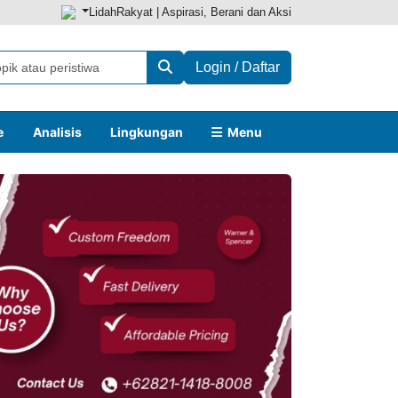
LidahRakyat | Aspirasi, Berani dan Aksi
Login / Daftar
e
Analisis
Lingkungan
Menu