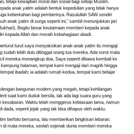
 tetapi kewajiban moral dan sosial bagi setiap Muslim.
pada anak yatim adalah bentuk kepedulian yang tidak hanya
juga keberkahan bagi pemberinya. Rasulullah SAW sendiri
 anak yatim di surga seperti ini," sambil menunjukkan jari
. Bukhari). Begitu besar keutamaan memberi kepada anak
iri kepada Allah dan meraih kebahagiaan abadi.
erturut turut saya menyaksikan anak-anak yatim itu mengaji
 sudah lebih dulu ditinggal orang tua mereka. Ada sorot mata
kecil mereka menangkup doa. Saya seperti dibawa kembali ke
di kampung halaman, tempat kami mengaji dari magrib hingga
 tempat ibadah; ia adalah rumah kedua, tempat kami belajar
jid dengan bangunan modern yang megah, tetapi kehilangan
rit saat kami duduk bersila, tak ada lagi suara guru yang
 kesabaran. Waktu telah menggerus kebiasaan lama, namun
i dada, seperti jejak yang tak bisa dihapus oleh waktu.
atim berfoto bersama, lalu memberikan bingkisan lebaran.
pan di mata mereka, seolah sejenak dunia memberi mereka