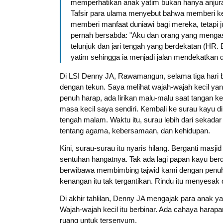
memperhatikan anak yatim bukan hanya anjuran,
Tafsir para ulama menyebut bahwa memberi ke
memberi manfaat duniawi bagi mereka, tetapi 
pernah bersabda: "Aku dan orang yang mengasuh
telunjuk dan jari tengah yang berdekatan (HR
yatim sehingga ia menjadi jalan mendekatkan d
Di LSI Denny JA, Rawamangun, selama tiga hari b
dengan tekun. Saya melihat wajah-wajah kecil yang
penuh harap, ada lirikan malu-malu saat tangan 
masa kecil saya sendiri. Kembali ke surau kayu 
tengah malam. Waktu itu, surau lebih dari sekadar
tentang agama, kebersamaan, dan kehidupan.
Kini, surau-surau itu nyaris hilang. Berganti mas
sentuhan hangatnya. Tak ada lagi papan kayu berde
berwibawa membimbing tajwid kami dengan penuh
kenangan itu tak tergantikan. Rindu itu menyesak d
Di akhir tahlilan, Denny JA mengajak para anak y
Wajah-wajah kecil itu berbinar. Ada cahaya hara
ruang untuk tersenyum.