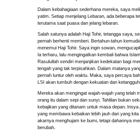
Dalam kebahagiaan sederhana mereka, saya meliha
yatim. Setiap menjelang Lebaran, ada beberapa t
terutama saat puasa dan jelang lebaran.
Salah satunya adalah Haji Tohir, tetangga saya, s
pernah berhenti memberi. Bertahun-tahun kemudia
menemui Haji Tohir. Saya ingin sowan, mengucapk
Ia terharu, lalu mengingatkan kembali bahwa Isl
Rasulullah sendiri menjanjikan kedekatan bagi mer
tengah yang tak terpisahkan. Dalam matanya yang
pernah luntur oleh waktu. Maka, saya percaya ba
LSI akan tumbuh dengan kekuatan dan ketangguh
Mereka akan mengingat wajah-wajah yang telah
orang itu dalam sepi dan sunyi. Tahlilan bukan sek
kebajikan yang ditanam untuk masa depan. Insya 
yang membawa kebaikan lebih jauh dari yang kit
akarnya menghujam ke bumi, tetapi dahannya menj
berubah.