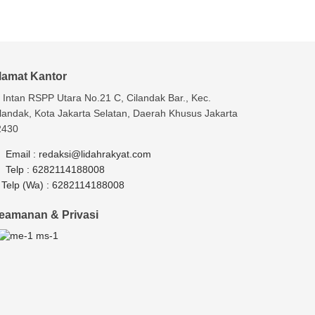
lamat Kantor
. Intan RSPP Utara No.21 C, Cilandak Bar., Kec.
landak, Kota Jakarta Selatan, Daerah Khusus Jakarta
2430
Email :
redaksi@lidahrakyat.com
Telp :
6282114188008
Telp (Wa) :
6282114188008
eamanan & Privasi