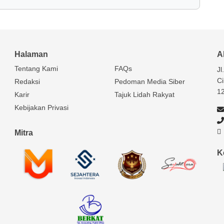
Halaman
A
Tentang Kami
FAQs
Jl
Ci
Redaksi
Pedoman Media Siber
1
Karir
Tajuk Lidah Rakyat
Kebijakan Privasi
Mitra
K