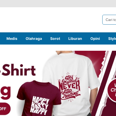
Medis
Olahraga
Sorot
Liburan
Opini
Styl