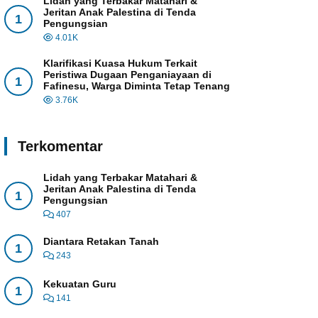
Lidah yang Terbakar Matahari &
Jeritan Anak Palestina di Tenda
1
Pengungsian
4.01K
Klarifikasi Kuasa Hukum Terkait
Peristiwa Dugaan Penganiayaan di
1
Fafinesu, Warga Diminta Tetap Tenang
3.76K
Terkomentar
Lidah yang Terbakar Matahari &
Jeritan Anak Palestina di Tenda
1
Pengungsian
407
Diantara Retakan Tanah
1
243
Kekuatan Guru
1
141