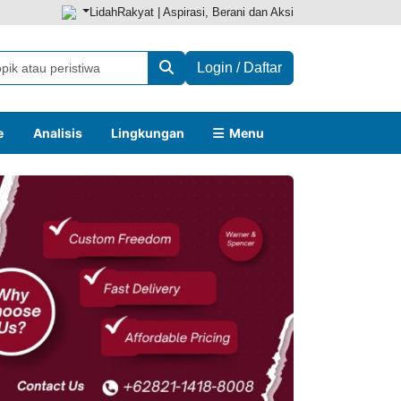
LidahRakyat | Aspirasi, Berani dan Aksi
Login / Daftar
e
Analisis
Lingkungan
Menu