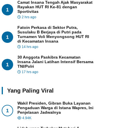
Camat Insana Tengah Ajak Masyarakat
Rayakan HUT RI Ke-81 dengan
1
Sportivitas
2 hrs ago
Fatoin Perkasa di Sektor Putra,
Susulaku B Berjaya di Putri pada
1
Turnamen Voli Menyongsong HUT RI
di Kecamatan Insana
14 hrs ago
30 Anggota Paskibra Kecamatan
Insana Jalani Latihan Intensif Bersama
1
TNI/Polri
17 hrs ago
Yang Paling Viral
Wakil Presiden, Gibran Buka Layanan
Pengaduan Warga di Istana Wapres, Ini
1
Penjelasan Jadwalnya
4.94K