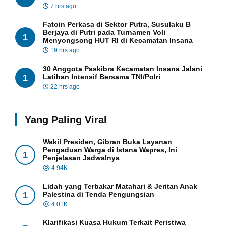
7 hrs ago
Fatoin Perkasa di Sektor Putra, Susulaku B
Berjaya di Putri pada Turnamen Voli
1
Menyongsong HUT RI di Kecamatan Insana
19 hrs ago
30 Anggota Paskibra Kecamatan Insana Jalani
1
Latihan Intensif Bersama TNI/Polri
22 hrs ago
Yang Paling Viral
Wakil Presiden, Gibran Buka Layanan
Pengaduan Warga di Istana Wapres, Ini
1
Penjelasan Jadwalnya
4.94K
Lidah yang Terbakar Matahari & Jeritan Anak
1
Palestina di Tenda Pengungsian
4.01K
Klarifikasi Kuasa Hukum Terkait Peristiwa