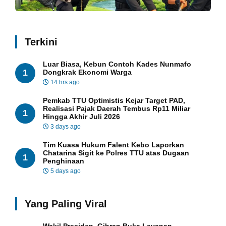
Terkini
Luar Biasa, Kebun Contoh Kades Nunmafo
1
Dongkrak Ekonomi Warga
14 hrs ago
Pemkab TTU Optimistis Kejar Target PAD,
Realisasi Pajak Daerah Tembus Rp11 Miliar
1
Hingga Akhir Juli 2026
3 days ago
Tim Kuasa Hukum Falent Kebo Laporkan
Chatarina Sigit ke Polres TTU atas Dugaan
1
Penghinaan
5 days ago
Yang Paling Viral
Wakil Presiden, Gibran Buka Layanan