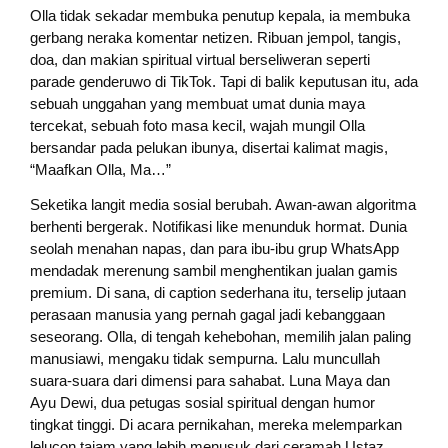
Olla tidak sekadar membuka penutup kepala, ia membuka
gerbang neraka komentar netizen. Ribuan jempol, tangis,
doa, dan makian spiritual virtual berseliweran seperti
parade genderuwo di TikTok. Tapi di balik keputusan itu, ada
sebuah unggahan yang membuat umat dunia maya
tercekat, sebuah foto masa kecil, wajah mungil Olla
bersandar pada pelukan ibunya, disertai kalimat magis,
“Maafkan Olla, Ma…”
Seketika langit media sosial berubah. Awan-awan algoritma
berhenti bergerak. Notifikasi like menunduk hormat. Dunia
seolah menahan napas, dan para ibu-ibu grup WhatsApp
mendadak merenung sambil menghentikan jualan gamis
premium. Di sana, di caption sederhana itu, terselip jutaan
perasaan manusia yang pernah gagal jadi kebanggaan
seseorang. Olla, di tengah kehebohan, memilih jalan paling
manusiawi, mengaku tidak sempurna. Lalu muncullah
suara-suara dari dimensi para sahabat. Luna Maya dan
Ayu Dewi, dua petugas sosial spiritual dengan humor
tingkat tinggi. Di acara pernikahan, mereka melemparkan
lelucon tajam yang lebih menusuk dari ceramah Ustaz