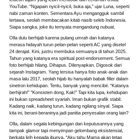
YouTube. “Ngapain nyicil-nyicil, buka aja,” ujar Luna, seperti
nabi zaman konten. Sementara Ayu mengangguk sambil
tertawa, seolah membacakan kitab nasib seleb Indonesia.
Siapa sangka, joke itu ternyata mengandung nubuat.
Olla dulu berhijab karena pulang umrah dan katanya
merasa hidayah turun pelan-pelan seperti AC yang disetel
24 derajat. Kini, justru membuka semuanya di tahun 2025.
Tahun yang katanya era spiritual post-endorsement. Semua
foto berhijab hilang. Dihapus. Dilenyapkan. Digosok dari
sejarah Instagram. Yang tersisa hanya foto anak-anak dan
masa lalu 2017, seolah hijab itu hanyalah babak filler dalam
sinetron kehidupan. Tentu, banyak yang mencibir. “Katanya
berhijrah!” “Konsisten dong, Kak!” Tapi kita lupa, kehidupan
ini bukan spreadsheet syariah. Iman bukan grafik stabil.
Kadang naik, kadang turun, kadang ngilang sinyal. Siapa
kita ini, berani-beraninya jadi panitia penyesalan orang lain?
Olla, dalam segala kebingungan dan keputusannya yang
tampak glamor tapi menyimpan gelombang eksistensial,
berkata lirih kepada ibunya, “Aku tahu Mama akan tetap