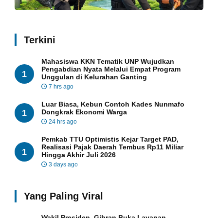
Terkini
Mahasiswa KKN Tematik UNP Wujudkan
Pengabdian Nyata Melalui Empat Program
1
Unggulan di Kelurahan Ganting
7 hrs ago
Luar Biasa, Kebun Contoh Kades Nunmafo
1
Dongkrak Ekonomi Warga
24 hrs ago
Pemkab TTU Optimistis Kejar Target PAD,
Realisasi Pajak Daerah Tembus Rp11 Miliar
1
Hingga Akhir Juli 2026
3 days ago
Yang Paling Viral
Wakil Presiden, Gibran Buka Layanan