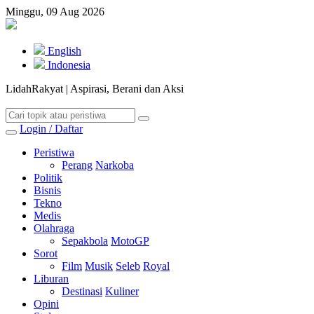
Minggu, 09 Aug 2026
English
Indonesia
LidahRakyat | Aspirasi, Berani dan Aksi
Login / Daftar
Peristiwa
Perang
Narkoba
Politik
Bisnis
Tekno
Medis
Olahraga
Sepakbola
MotoGP
Sorot
Film
Musik
Seleb
Royal
Liburan
Destinasi
Kuliner
Opini