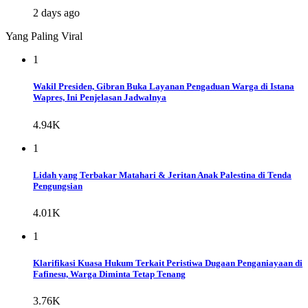
2 days ago
Yang Paling Viral
1
Wakil Presiden, Gibran Buka Layanan Pengaduan Warga di Istana
Wapres, Ini Penjelasan Jadwalnya
4.94K
1
Lidah yang Terbakar Matahari & Jeritan Anak Palestina di Tenda
Pengungsian
4.01K
1
Klarifikasi Kuasa Hukum Terkait Peristiwa Dugaan Penganiayaan di
Fafinesu, Warga Diminta Tetap Tenang
3.76K