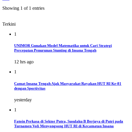
Showing 1 of 1 entries
Terkini
1
UNIMOR Gunakan Model Matematika untuk Cari Strategi
Percepatan Penurunan Stunting di Insana Tengah
12 hrs ago
1
Camat Insana Tengah Ajak Masyarakat Rayakan HUT RI Ke-81
dengan Sportivitas
yesterday
1
Fatoin Perkasa di Sektor Putra, Susulaku B Berjaya di Putri pada
Turnamen Voli Menyongsong HUT RI di Kecamatan Insana