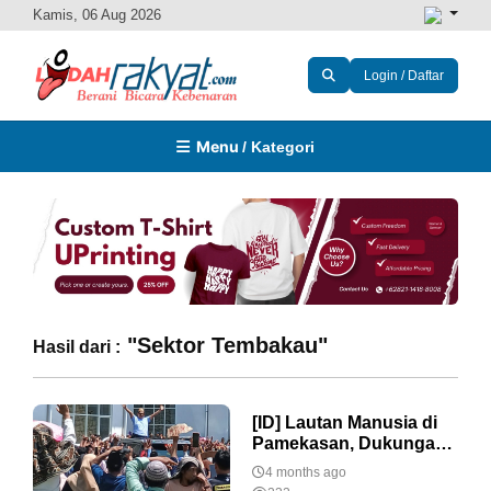
Kamis, 06 Aug 2026
Login / Daftar
Menu
/ Kategori
"Sektor Tembakau"
Hasil dari :
[ID] Lautan Manusia di
Pamekasan, Dukungan
Masyarakat Tembakau,
4 months ago
Ombak Madura