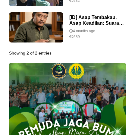
232
[ID] Asap Tembakau,
Asap Keadilan: Suara
dari Ladang Madura
4 months ago
589
Showing 2 of 2 entries