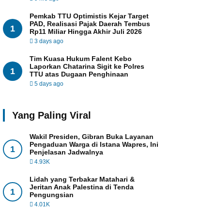
Pemkab TTU Optimistis Kejar Target
PAD, Realisasi Pajak Daerah Tembus
1
Rp11 Miliar Hingga Akhir Juli 2026
3 days ago
Tim Kuasa Hukum Falent Kebo
Laporkan Chatarina Sigit ke Polres
1
TTU atas Dugaan Penghinaan
5 days ago
Yang Paling Viral
Wakil Presiden, Gibran Buka Layanan
Pengaduan Warga di Istana Wapres, Ini
1
Penjelasan Jadwalnya
4.93K
Lidah yang Terbakar Matahari &
Jeritan Anak Palestina di Tenda
1
Pengungsian
4.01K