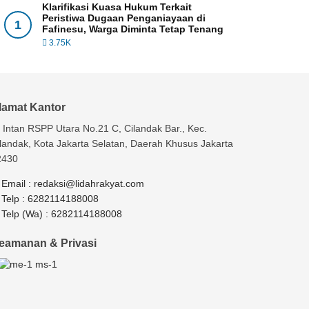
Klarifikasi Kuasa Hukum Terkait
Peristiwa Dugaan Penganiayaan di
1
Fafinesu, Warga Diminta Tetap Tenang
3.75K
lamat Kantor
. Intan RSPP Utara No.21 C, Cilandak Bar., Kec.
landak, Kota Jakarta Selatan, Daerah Khusus Jakarta
2430
Email :
redaksi@lidahrakyat.com
Telp :
6282114188008
Telp (Wa) :
6282114188008
eamanan & Privasi