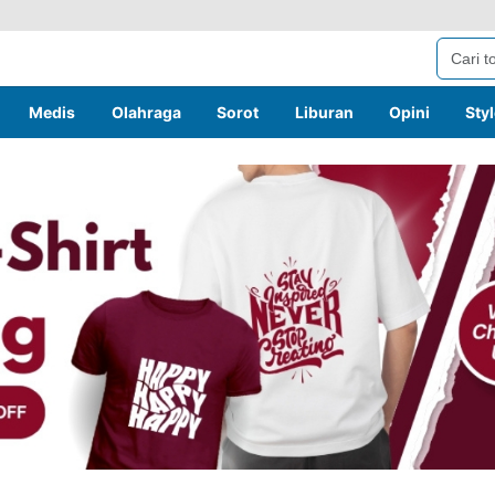
Medis
Olahraga
Sorot
Liburan
Opini
Sty