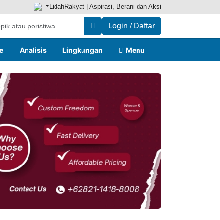
LidahRakyat | Aspirasi, Berani dan Aksi
Login / Daftar
le
Analisis
Lingkungan
Menu