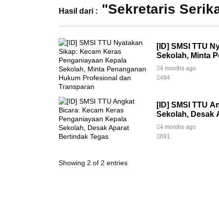
"Sekretaris Serik
Hasil dari :
[ID] SMSI TTU N
Sekolah, Minta 
4 months ago
494
[ID] SMSI TTU A
Sekolah, Desak 
4 months ago
691
Showing 2 of 2 entries