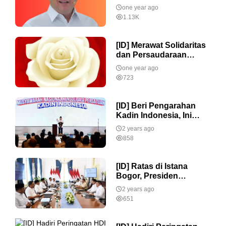
ke Ekspansi Menuju
one year ago
Indonesia Emas 2045
1.13K
[ID] Merawat Solidaritas
dan Persaudaraan
Kunci Indonesia Maju
one year ago
723
[ID] Beri Pengarahan
Kadin Indonesia, Ini
Pesan Presiden
2 years ago
Prabowo Untuk
858
Kemakmuran Bangsa
[ID] Ratas di Istana
Bogor, Presiden
Prabowo dan Menko
2 years ago
Bahas Langkah
651
Strategis Pemberdayaan