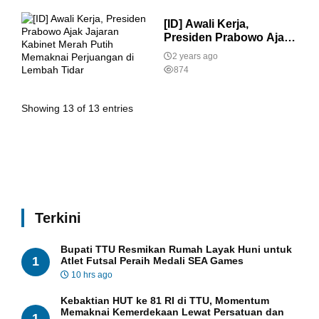
[ID] Awali Kerja,
Presiden Prabowo Ajak
Jajaran Kabinet Merah
2 years ago
Putih Memaknai
874
Perjuangan di Lembah
Tidar
Showing 13 of 13 entries
Terkini
Bupati TTU Resmikan Rumah Layak Huni untuk
1
Atlet Futsal Peraih Medali SEA Games
10 hrs ago
Kebaktian HUT ke 81 RI di TTU, Momentum
Memaknai Kemerdekaan Lewat Persatuan dan
1