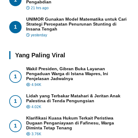
Pengabdian
21 hrs ago
UNIMOR Gunakan Model Matematika untuk Cari
Strategi Percepatan Penurunan Stunting di
1
Insana Tengah
yesterday
Yang Paling Viral
Wakil Presiden, Gibran Buka Layanan
Pengaduan Warga di Istana Wapres, Ini
1
Penjelasan Jadwalnya
4.94K
Lidah yang Terbakar Matahari & Jeritan Anak
1
Palestina di Tenda Pengungsian
4.02K
Klarifikasi Kuasa Hukum Terkait Peristiwa
Dugaan Penganiayaan di Fafinesu, Warga
1
Diminta Tetap Tenang
3.76K