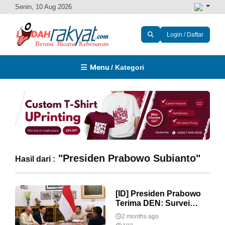
Senin, 10 Aug 2026
Login / Daftar
Menu
/ Kategori
"Presiden Prabowo Subianto"
Hasil dari :
[ID] Presiden Prabowo
Terima DEN: Survei
MBG Dongkrak UMKM,
2 months ago
GovTech AI 80%