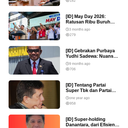
182
Terintegrasi
[ID] May Day 2026:
Ratusan Ribu Buruh
Padati Monas, Presiden
3 months ago
Prabowo Tegaskan
279
Komitmen Negara
Lindungi Pekerja
[ID] Gebrakan Purbaya
Yudhi Sadewa: Nuansa
Baru Dalam
9 months ago
Kepemimpinan Ekonomi
706
Indonesia
[ID] Tentang Partai
Super Tbk dan Partai
Perorangan dari Jokowi
one year ago
958
[ID] Super-holding
Danantara, dari Efisiensi