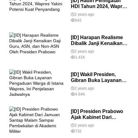
[ID] Hadiri Peringatan
HDI Tahun 2024, Wapres
Yakini Potensi Kuat
2 years ago
Penyandang
642
[ID] Harapan Realisme
Dibalik Janji Kenaikan
Gaji Guru, ASN, dan
2 years ago
Non-ASN Oleh Presiden
1.41K
Prabowo
[ID] Wakil Presiden,
Gibran Buka Layanan
Pengaduan Warga di
2 years ago
Istana Wapres, Ini
4.94K
Penjelasan Jadwalnya
[ID] Presiden Prabowo
Ajak Kabinet Dari
Jamuan Santap Malam
2 years ago
Sampai Pembekalan di
732
Akademi Militer