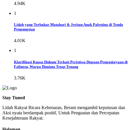
4.94K
1
Lidah yang Terbakar Matahari & Jeritan Anak Palestina di Tenda
Pengungsian
4.01K
1
Klarifikasi Kuasa Hukum Terkait Peristiwa Dugaan Penganiayaan di
Fafinesu, Warga Diminta Tetap Tenang
3.76K
Stay Tuned
Lidah Rakyat Bicara Kebenaran, Berani mengambil keputusan dan
Aksi nyata berdampak positif, Untuk Penguatan dan Percepatan
Kesejahteraan Rakyat.
Halaman