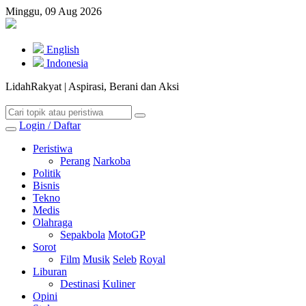
Minggu, 09 Aug 2026
English
Indonesia
LidahRakyat | Aspirasi, Berani dan Aksi
Login / Daftar
Peristiwa
Perang
Narkoba
Politik
Bisnis
Tekno
Medis
Olahraga
Sepakbola
MotoGP
Sorot
Film
Musik
Seleb
Royal
Liburan
Destinasi
Kuliner
Opini