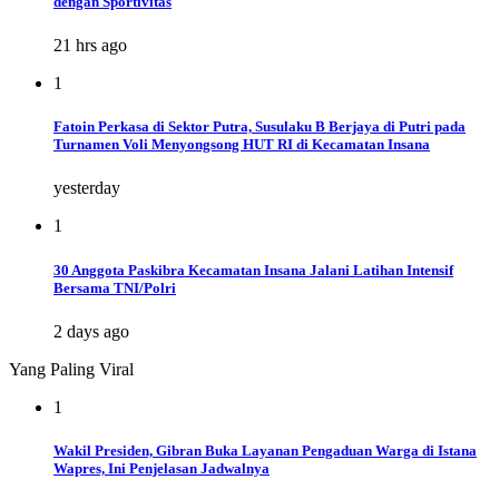
dengan Sportivitas
21 hrs ago
1
Fatoin Perkasa di Sektor Putra, Susulaku B Berjaya di Putri pada
Turnamen Voli Menyongsong HUT RI di Kecamatan Insana
yesterday
1
30 Anggota Paskibra Kecamatan Insana Jalani Latihan Intensif
Bersama TNI/Polri
2 days ago
Yang Paling Viral
1
Wakil Presiden, Gibran Buka Layanan Pengaduan Warga di Istana
Wapres, Ini Penjelasan Jadwalnya