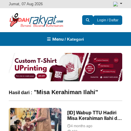
Jumat, 07 Aug 2026
Login / Daftar
Menu
/ Kategori
"Misa Kerahiman Ilahi"
Hasil dari :
[ID] Wabup TTU Hadiri
Misa Kerahiman Ilahi di
Oenopu, Serahkan
4 months ago
Bantuan dan Tekankan