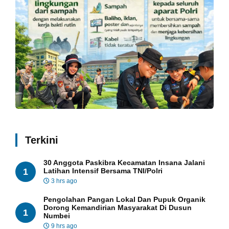
Terkini
30 Anggota Paskibra Kecamatan Insana Jalani
1
Latihan Intensif Bersama TNI/Polri
3 hrs ago
Pengolahan Pangan Lokal Dan Pupuk Organik
Dorong Kemandirian Masyarakat Di Dusun
1
Numbei
9 hrs ago