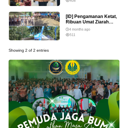
408
Kesadaran Pajak
[ID] Pengamanan Ketat,
Ribuan Umat Ziarah
Kerahiman Ilahi, Misa
4 months ago
Maubesi Berlangsung
511
Aman dan Lancar
Showing 2 of 2 entries