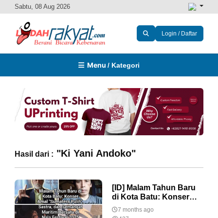
Sabtu, 08 Aug 2026
Login / Daftar
Menu
/ Kategori
"Ki Yani Andoko"
Hasil dari :
[ID] Malam Tahun Baru
di Kota Batu: Konser
Amal "Sumatera Pulih",
7 months ago
Sastra, dan Semangat