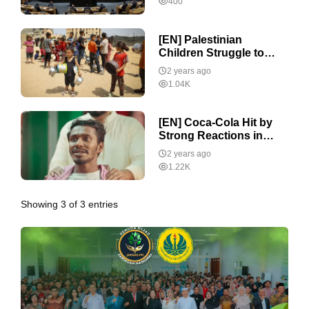
400
Indonesia
[EN] Palestinian
Children Struggle to
Survive
2 years ago
1.04K
[EN] Coca-Cola Hit by
Strong Reactions in
Bangladesh
2 years ago
1.22K
Showing 3 of 3 entries