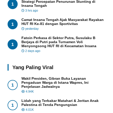
Strategi Percepatan Penurunan Stunting di
1
Insana Tengah
3 hrs ago
Camat Insana Tengah Ajak Masyarakat Rayakan
1
HUT RI Ke-81 dengan Sportivitas
yesterday
Fatoin Perkasa di Sektor Putra, Susulaku B
Berjaya di Putri pada Turnamen Voli
1
Menyongsong HUT RI di Kecamatan Insana
2 days ago
Yang Paling Viral
Wakil Presiden, Gibran Buka Layanan
Pengaduan Warga di Istana Wapres, Ini
1
Penjelasan Jadwalnya
4.94K
Lidah yang Terbakar Matahari & Jeritan Anak
1
Palestina di Tenda Pengungsian
4.01K