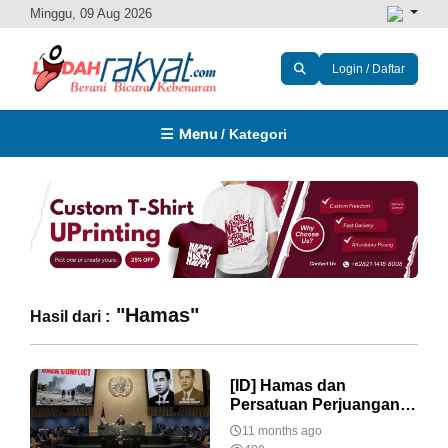
Minggu, 09 Aug 2026
Login / Daftar
Menu
/ Kategori
"Hamas"
Hasil dari :
[ID] Hamas dan
Persatuan Perjuangan
(PP) dalam
11 months ago
Kemerdekaan Palestina-