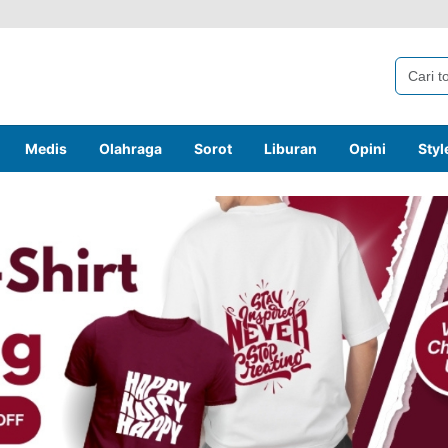
Medis
Olahraga
Sorot
Liburan
Opini
Styl