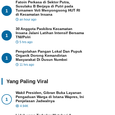
Fatoin Perkasa di Sektor Putra,
Susulaku B Berjaya di Putri pada
1
Turnamen Voli Menyongsong HUT RI
di Kecamatan Insana
an hour ago
30 Anggota Paskibra Kecamatan
Insana Jalani Latihan Intensif Bersama
1
TNI/Polri
5 hrs ago
Pengolahan Pangan Lokal Dan Pupuk
Organik Dorong Kemandirian
1
Masyarakat Di Dusun Numbei
11 hrs ago
Yang Paling Viral
Wakil Presiden, Gibran Buka Layanan
Pengaduan Warga di Istana Wapres, Ini
1
Penjelasan Jadwalnya
4.94K