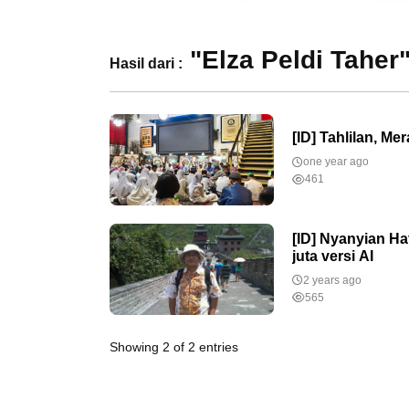
"Elza Peldi Taher
Hasil dari :
[ID] Tahlilan, M
one year ago
461
[ID] Nyanyian Ha
juta versi AI
2 years ago
565
Showing 2 of 2 entries