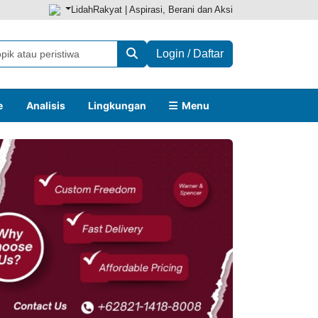
LidahRakyat | Aspirasi, Berani dan Aksi
Login / Daftar
e
Analisis
Lingkungan
Menu