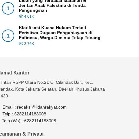
Lidah yang Terbakar Matahari &
Jeritan Anak Palestina di Tenda
1
Pengungsian
4.01K
Klarifikasi Kuasa Hukum Terkait
Peristiwa Dugaan Penganiayaan di
1
Fafinesu, Warga Diminta Tetap Tenang
3.76K
lamat Kantor
. Intan RSPP Utara No.21 C, Cilandak Bar., Kec.
landak, Kota Jakarta Selatan, Daerah Khusus Jakarta
2430
Email :
redaksi@lidahrakyat.com
Telp :
6282114188008
Telp (Wa) :
6282114188008
eamanan & Privasi