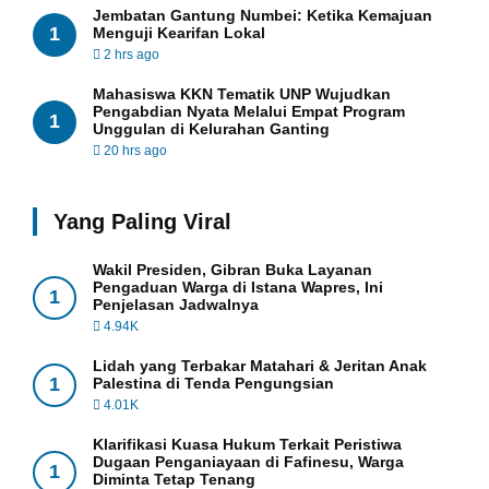
Jembatan Gantung Numbei: Ketika Kemajuan
1
Menguji Kearifan Lokal
2 hrs ago
Mahasiswa KKN Tematik UNP Wujudkan
Pengabdian Nyata Melalui Empat Program
1
Unggulan di Kelurahan Ganting
20 hrs ago
Yang Paling Viral
Wakil Presiden, Gibran Buka Layanan
Pengaduan Warga di Istana Wapres, Ini
1
Penjelasan Jadwalnya
4.94K
Lidah yang Terbakar Matahari & Jeritan Anak
1
Palestina di Tenda Pengungsian
4.01K
Klarifikasi Kuasa Hukum Terkait Peristiwa
Dugaan Penganiayaan di Fafinesu, Warga
1
Diminta Tetap Tenang