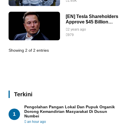
1.65K
[EN] Tesla Shareholders
Approve $45 Billion
Compensation Package
2 years ago
for CEO Elon Musk
979
Showing 2 of 2 entries
Terkini
Pengolahan Pangan Lokal Dan Pupuk Organik
Dorong Kemandirian Masyarakat Di Dusun
1
Numbei
an hour ago