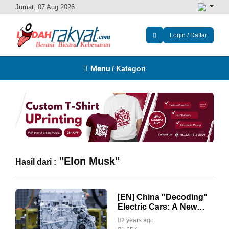
Jumat, 07 Aug 2026
Login / Daftar
Menu
/ Kategori
"Elon Musk"
Hasil dari :
[EN] China "Decoding"
Electric Cars: A New
Threat to Tesla and the
2 years ago
American Industry